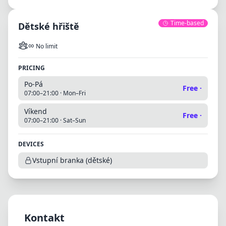
Time-based
Dětské hřiště
∞
No limit
PRICING
Po-Pá
Free
·
07:00–21:00
·
Mon–Fri
Víkend
Free
·
07:00–21:00
·
Sat–Sun
DEVICES
Vstupní branka (dětské)
Kontakt