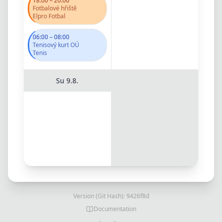
18:00
–
20:00
Fotbalové hřiště
Elpro Fotbal
06:00
–
08:00
Tenisový kurt OÚ
Tenis
Su
9.8.
Version (Git Hash):
9426f8d
Documentation