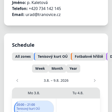
Jméno:
p. Kaletová
Telefon:
+420 734 142 145
Email:
urad@tranovice.cz
Schedule
All zones
Tenisový kurt OÚ
Fotbalové hřiště
D
Week
Month
Year
3.8.
–
9.8.
2026
Mo
3.8.
Tu
4.8.
20:00
–
21:00
Tenisový kurt OÚ