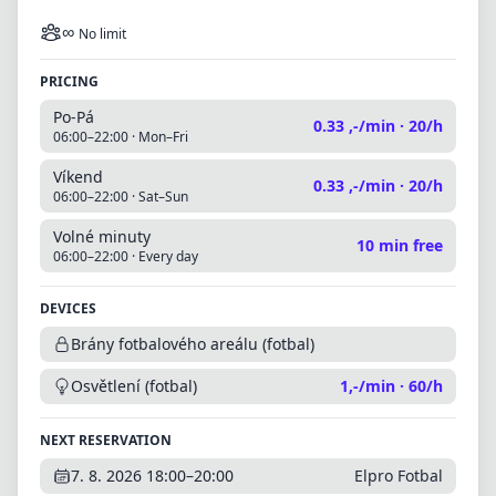
∞
No limit
PRICING
Po-Pá
0.33 ,-/min
·
20/h
06:00–22:00
·
Mon–Fri
Víkend
0.33 ,-/min
·
20/h
06:00–22:00
·
Sat–Sun
Volné minuty
10 min free
06:00–22:00
·
Every day
DEVICES
Brány fotbalového areálu (fotbal)
Osvětlení (fotbal)
1,-/min · 60/h
NEXT RESERVATION
7. 8. 2026
18:00
–
20:00
Elpro Fotbal