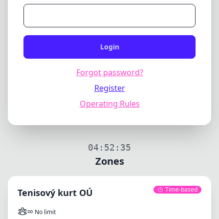
Login
Forgot password?
Register
Operating Rules
04:52:35
Zones
Time-based
Tenisový kurt OÚ
∞
No limit